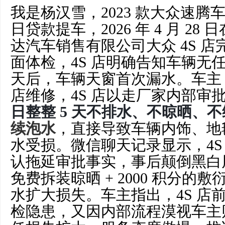
我是杨汉雪，
2023 款大众速腾车主
日贷款提车，2026 年 4 月 2
达汽车销售有限公司大众 4S 
面体检，4S 店明确告知车辆无任
天后，车辆天窗首次漏水。车主 5
店维修，4S 店以走厂家内部审
日整整
5
天不排水、不晾晒、不
续泡水
，直接导致车辆内饰、地
水受损。微信聊天记录显示，
4
认拖延审批事实，事后颠倒黑白
免费拆装晾晒 + 2000 积分的
水扩大损失。车主指出，4S 店
检隐患，又因内部流程漠视车主