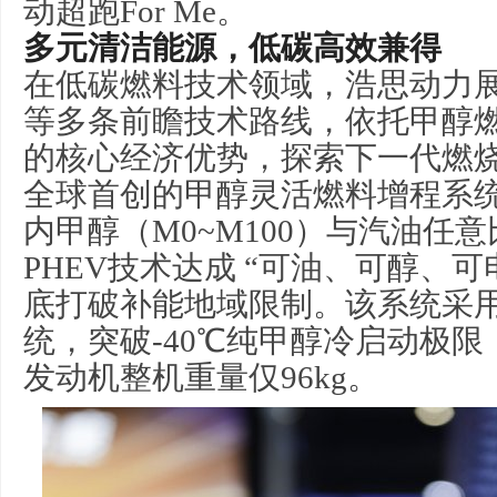
动超跑For Me。
多元清洁能源，低碳高效兼得
在低碳燃料技术领域，浩思动力
等多条前瞻技术路线，依托
甲醇
的核心经济优势，探索下一代燃
全球首创的
甲醇
灵活燃料增程系
内
甲醇
（M0~M100）与汽油任
PHEV技术达成 “可油、可醇、可
底打破补能地域限制。该系统采用3
统，突破-40℃纯
甲醇
冷启动极限
发动机整机重量仅96kg。