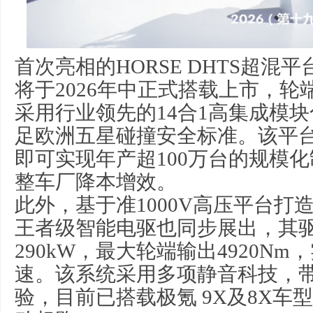
首次亮相的HORSE DHTS超混平
将于2026年中正式搭载上市，轮端
采用行业领先的14合1高集成模
足欧洲五星碰撞安全标准。该平
即可实现年产超100万台的规模
整车厂降本增效。
此外，基于准1000V高压平台打造的H
王者级智能电驱也同步展出，其
290kW，最大轮端输出4920N
速。该系统采用多项静音科技，带
验，目前已搭载极氪 9X及8X车