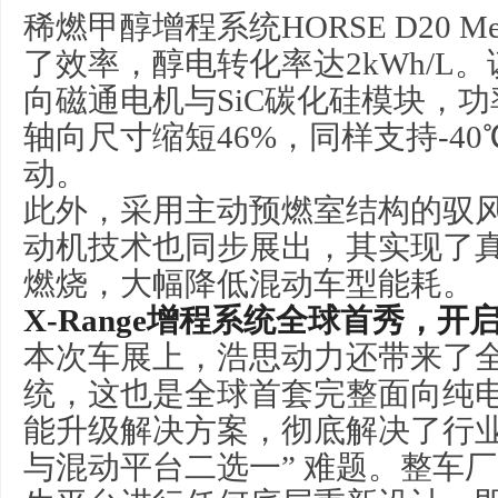
稀燃
甲醇
增程系统HORSE D20 M
了效率，醇电转化率达2kWh/L
向磁通电机与SiC碳化硅模块，功
轴向尺寸缩短46%，同样支持-40
动。
此外，采用主动预燃室结构的驭
动机技术也同步展出，其实现了
燃烧，大幅降低混动车型能耗。
X-Range增程系统全球首秀，
本次车展上，浩思动力还带来了全新
统，这也是全球首套完整面向纯
能升级解决方案，彻底解决了行业
与混动平台二选一” 难题。整车