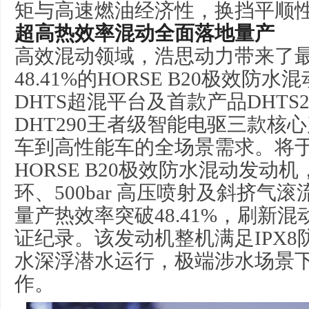
矩与高速燃油经济性，换挡平顺
超高热效率混动全面落地量产
高效混动领域，浩思动力带来了
48.41%的HORSE B20极效防水
DHTS超混平台及首款产品DHTS21
DHT290王者级智能电驱三款核
车到高性能车的全场景需求。将于2
HORSE B20极效防水混动发动
环、500bar 高压喷射及斜挤气
量产热效率突破48.41%，刷新
证纪录。该发动机整机满足IPX8
水深浮潜水运行，极端涉水场景
作。