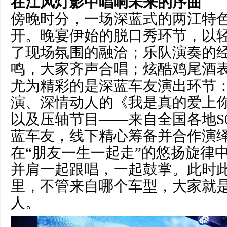
在江风灯影中唱响未来的序曲
傍晚时分，一场深蓝式的两江特
开。晚宴伊始的脱口秀环节，以
了现场氛围的融洽；乐队演奏的
鸣，大家齐声合唱；炫酷鸡尾酒
尤为精彩的是深蓝车友演出环节
演、深情动人的《我是真的爱上
以及压轴节目——来自全国各地S0
蓝车友，线下精心筹备并合作演
在“朋友一生一起走”的悠扬旋律
并肩一起跟唱，一起鼓掌。此时
里，不管来自哪个车型，大家就
人。