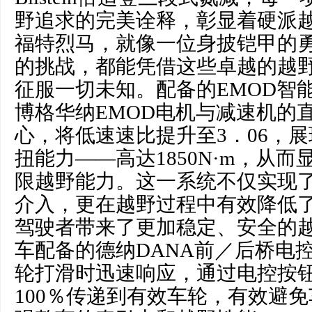
野追求的完美诠释，彰显着硬派
福特烈马，就像一位身披铠甲的
的挑战，都能凭借这些卓越的越
征服一切未知。配备的EMOD智
博格华纳EMOD电机与减速机的
心，将低速速比提升至3．06，
扭能力——高达1850N·m，从
限越野能力。这一系统不仅实现
介入，更在越野过程中有效降低
驾驶者带来了更加稳定、安全的
车配备的德纳DANA前／后桥电
轮打滑时迅速响应，通过电控按
100％传递到有效车轮，有效避