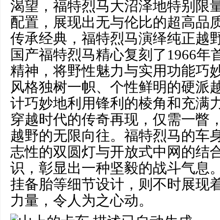
渴望，福特烈马大沼泽地特别限
配置，展现出无与伦比的超高品
传承经典，福特烈马演绎纯正越
国产福特烈马精心复刻了1966
精神，将野性魅力与实用功能巧
风格独树一帜、个性鲜明的硬派
计巧妙地利用锋利的棱角和充满
穿越时代的传奇再现，仅需一瞥
越野的无限向往。福特烈马的车
志性的双圆灯与开放式中网的结
识，彰显出一种坚毅的战斗气息
挂备胎等细节设计，则不时展现
力量，令人为之心动。