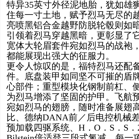
特异35英寸外径泥地胎，犹如雄
住每一寸土地，赋予烈马无尽的越
亮喷黑铝合金越野防脱轮毂则如
引领着烈马穿越黑暗，更彰显了
宽体大轮眉套件宛如烈马的战袍
都能展现出强大的征服力。
更令人惊叹的是，福特烈马还配
件。底盘装甲如同坚不可摧的盾
心部件；重型模块化钢制前杠、
为烈马增添了坚固的护甲。飞航
宛如烈马的翅膀，随时准备展翅高
比、德纳DANA前／后电控机械差
预加载四驱系统、H．O．S．S．
Bilstein倍适登三段式氮减，