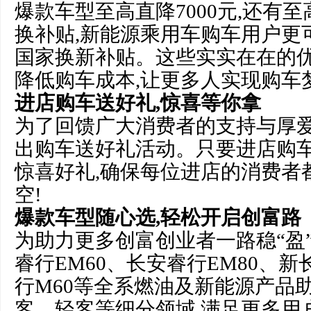
爆款车型至高直降7000元,还有至
换补贴,新能源乘用车购车用户更可
国家换新补贴。这些实实在在的优
降低购车成本,让更多人实现购车
进店购车送好礼,惊喜等你拿
为了回馈广大消费者的支持与厚爱
出购车送好礼活动。只要进店购车
惊喜好礼,确保每位进店的消费者
空!
爆款车型随心选,轻松开启创富路
为助力更多创富创业者一路稳“盈
睿行EM60、长安睿行EM80、
行M60等全系燃油及新能源产品
客、轻客等细分领域,满足更多用