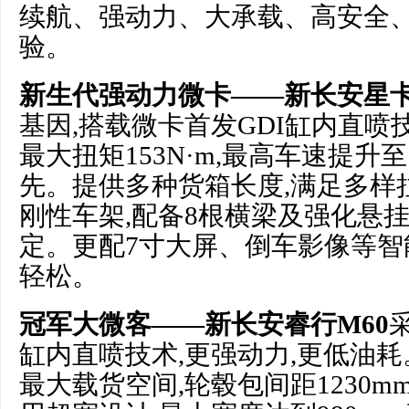
续航、强动力、大承载、高安全
验。
新生代强动力微卡——新长安星
基因,搭载微卡首发GDI缸内直喷技术
最大扭矩153N·m,最高车速提升至1
先。提供多种货箱长度,满足多样
刚性车架,配备8根横梁及强化悬挂
定。更配7寸大屏、倒车影像等智
轻松。
冠军大微客——新长安睿行M60
缸内直喷技术,更强动力,更低油耗。
最大载货空间,轮毂包间距1230m