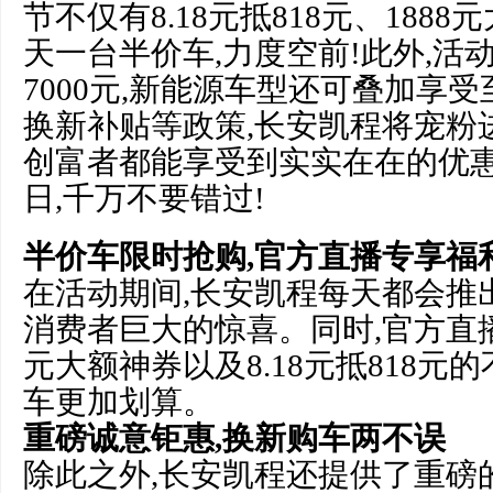
节不仅有8.18元抵818元、188
天一台半价车,力度空前!此外,活
7000元,新能源车型还可叠加享受至
换新补贴等政策,长安凯程将宠粉
创富者都能享受到实实在在的优惠!
日,千万不要错过!
半价车限时抢购,官方直播专享福
在活动期间,长安凯程每天都会推
消费者巨大的惊喜。同时,官方直播
元大额神券以及8.18元抵818元
车更加划算。
重磅诚意钜惠,换新购车两不误
除此之外,长安凯程还提供了重磅