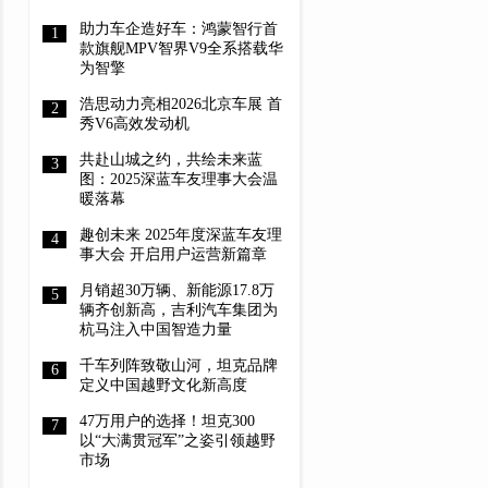
助力车企造好车：鸿蒙智行首
款旗舰MPV智界V9全系搭载华
为智擎
浩思动力亮相2026北京车展 首
秀V6高效发动机
共赴山城之约，共绘未来蓝
图：2025深蓝车友理事大会温
暖落幕
趣创未来 2025年度深蓝车友理
事大会 开启用户运营新篇章
月销超30万辆、新能源17.8万
辆齐创新高，吉利汽车集团为
杭马注入中国智造力量
千车列阵致敬山河，坦克品牌
定义中国越野文化新高度
47万用户的选择！坦克300
以“大满贯冠军”之姿引领越野
市场