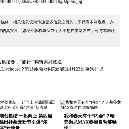
0414/8b884af7j00sbwx950045d0018g00p0m.jpg
它媒体，相关信息仅为传递更多信息之目的，不代表本网观点，亦
容的真实性。如稿件版权单位或个人不想在本网发布，可与本网联
营集结赛，“旅行 “构筑美好旅途
ivehouse？安达组合x传祺新能源4月23日重磅开唱
潮创集结 一起向上 第四届
我和春天有个“约会”？哈
福田祥菱宠粉节引爆“尔
弗枭龙MAX春游自驾够畅
滨”新流量
快！