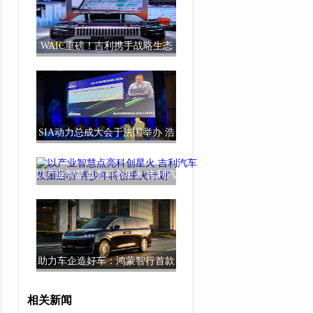
WAIC重磅！吉利携手战略生态
伙伴带来全新超
SIA动力总成大会于法国举办 浩
思动力倡导多
以产业智慧点亮科创星火 吉利汽
车集团启动“
助力车企造好车：鸿蒙智行首款
旗舰MPV智界V
相关新闻