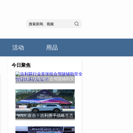
活动
用品
今日聚焦
吉利获行业首张组合驾驶辅助安
全管理体系认
WAIC直击！吉利携手战略生态
伙伴升级超级Ev