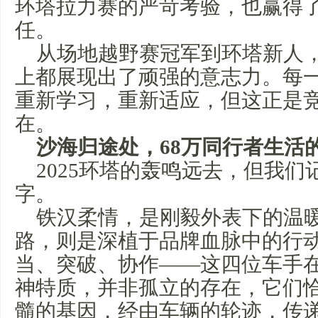
环塔拉力赛的严苛考验，也赢得
任。
从场地越野赛冠军到环塔新人
上都展现出了顽强的意志力。每
重新学习，重新适应，但这正是
在。
沙海归途处，
68
万同行者
生活
2025环塔的轰鸣远去，但我
字。
铁汉柔情，是刚毅外表下的温
路，则是深植于品牌血脉中的行
当、突破、协作——这四位车手
神特质，并非孤立的存在，它们
髓的基因，经由车辆的轮迹，传