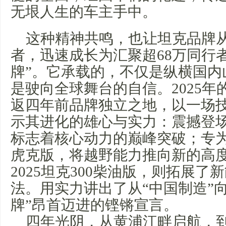
无垠人生的车主手中。
这种精神共鸣，也让坦克品牌
者，迅速成长为汇聚超68万同行
牌”。它承载的，不仅是纵横国内
是驶向全球舞台的自信。2025
返四年前品牌独立之地，以一场
示其进化的雄心与实力：震撼登场的4
标志着核心动力的巅峰突破；专为
虎克版，将越野能力推向新的高
2025坦克300柴油版，则拓展
法。用实力讲出了从“中国制造”
牌”昂首迈进的铿锵宣言。
四年光阴，从黄浦江畔启航，到