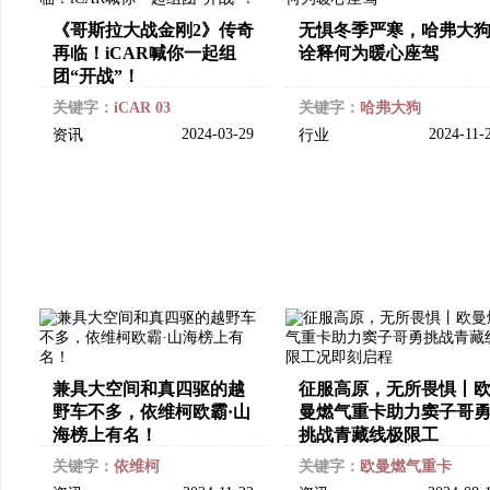
《哥斯拉大战金刚2》传奇
无惧冬季严寒，哈弗大
再临！iCAR喊你一起组
诠释何为暖心座驾
团“开战”！
关键字：
iCAR 03
关键字：
哈弗大狗
2024-03-29
2024-11-
资讯
行业
兼具大空间和真四驱的越
征服高原，无所畏惧丨
野车不多，依维柯欧霸·山
曼燃气重卡助力窦子哥
海榜上有名！
挑战青藏线极限工
关键字：
依维柯
关键字：
欧曼燃气重卡