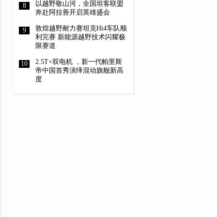
以越野敬山河，全国坦客联盟
奔赴阿拉善开启英雄盛会
敦煌越野耐力赛坦克Hi4车队顺
利完赛 新能源越野技术闪耀极
限赛道
2.5T+双电机 ，新一代帕里斯
帝中国首秀演绎混动旗舰新高
度