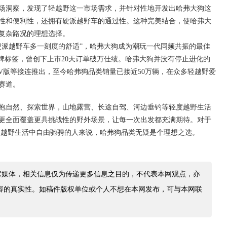
场洞察，发现了轻越野这一市场需求，并针对性地开发出哈弗大狗这
活性和便利性，还拥有硬派越野车的通过性。这种完美结合，使哈弗大
复杂路况的理想选择。
硬派越野车多一刻度的舒适”，哈弗大狗成为潮玩一代同频共振的最佳
品牌标签，曾创下上市20天订单破万佳绩。哈弗大狗并没有停止进化的
V版等接连推出，至今哈弗狗品类销量已接近50万辆，在众多轻越野爱
赛道。
抱自然、探索世界，山地露营、长途自驾、河边垂钓等轻度越野生活
更全面覆盖更具挑战性的野外场景，让每一次出发都充满期待。对于
度轻越野生活中自由驰骋的人来说，哈弗狗品类无疑是个理想之选。
它媒体，相关信息仅为传递更多信息之目的，不代表本网观点，亦
容的真实性。如稿件版权单位或个人不想在本网发布，可与本网联