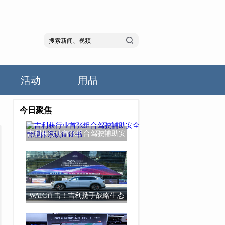
活动
用品
今日聚焦
吉利获行业首张组合驾驶辅助安
全管理体系认
WAIC直击！吉利携手战略生态
伙伴升级超级Ev