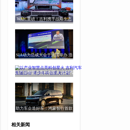
WAIC重磅！吉利携手战略生态
伙伴带来全新超
SIA动力总成大会于法国举办 浩
思动力倡导多
以产业智慧点亮科创星火 吉利汽
车集团启动“
助力车企造好车：鸿蒙智行首款
旗舰MPV智界V
相关新闻