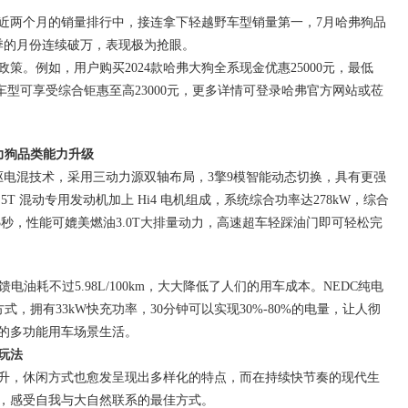
近两个月的销量排行中，接连拿下轻越野车型销量第一，7月哈弗狗品
淡季的月份连续破万，表现极为抢眼。
策。例如，用户购买2024款哈弗大狗全系现金优惠25000元，最低
版车型可享受综合钜惠至高23000元，更多详情可登录哈弗官方网站或莅
力狗品类能力升级
驱电混技术，采用三动力源双轴布局，3擎9模智能动态切换，具有更强
5T 混动专用发动机加上 Hi4 电机组成，系统综合功率达278kW，综合
仅需6.3秒，性能可媲美燃油3.0T大排量动力，高速超车轻踩油门即可轻松完
LTC馈电油耗不过5.98L/100km，大大降低了人们的用车成本。NEDC纯电
方式，拥有33kW快充功率，30分钟可以实现30%-80%的电量，让人彻
的多功能用车场景生活。
玩法
升，休闲方式也愈发呈现出多样化的特点，而在持续快节奏的现代生
，感受自我与大自然联系的最佳方式。