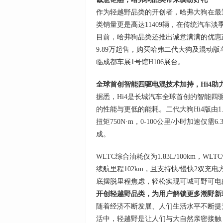
作为轻越野品类的开创者，哈弗大狗在最
类销量更是高达11409辆，在传统汽车
目前，哈弗狗品类还推出诚意满满的优惠政
9.89万起售，购买哈弗二代大狗及混动
临成都车展1号馆H106展台。
全球首创智能四驱电混技术加持，Hi4助
据悉，Hi4是长城汽车全球首创的智能四
的性能与更低的能耗。二代大狗Hi4版由1.
扭矩750N·m，0-100公里/小时加速
成。
WLTC综合油耗仅为1.83L/100km，W
续航里程102km，且支持快/慢快2双充电
底摆脱里程焦虑，轻松实现可城可野可电
开创轻越野品类，为用户解锁更多潮野新
随着经济不断发展、人们生活水平不断提
活中，轻越野是让人们与大自然亲密接触