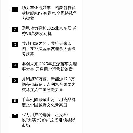
助力车企造好车：鸿蒙智行首
款旗舰MPV智界V9全系搭载华
为智擎
浩思动力亮相2026北京车展 首
秀V6高效发动机
共赴山城之约，共绘未来蓝
图：2025深蓝车友理事大会温
暖落幕
趣创未来 2025年度深蓝车友理
事大会 开启用户运营新篇章
月销超30万辆、新能源17.8万
辆齐创新高，吉利汽车集团为
杭马注入中国智造力量
千车列阵致敬山河，坦克品牌
定义中国越野文化新高度
47万用户的选择！坦克300
以“大满贯冠军”之姿引领越野
市场