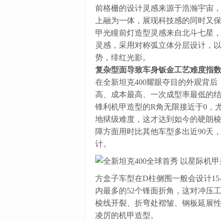
前格栅的设计灵感来源于浩瀚宇宙
上融为一体，展现科技感的同时又
甲光瞳前灯造型灵感来自北斗七星，
灵感，采用对称弧立体分层设计，
势，绯红光影。
复杂型面导致车身钣金工艺难度指
在全新坦克400耀眼夺目的外观背
高、成本最高、一次成型率最低的结
锋利机甲造型的R角无限接近于0，
地狱级难度，这才达到如今的硬朗棱
障方面用时比其他车型多出近90天
计。
方盒子车型在D柱侧围一般会设计15
内最多的52个锋面折角，这对冲压
棱线开裂、折弯处褶皱、钢板延展性
凌厉的机甲造型。