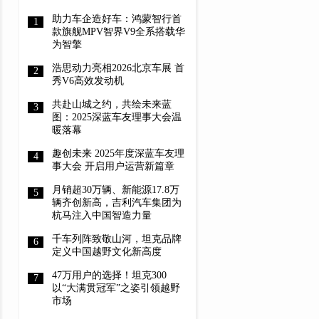
助力车企造好车：鸿蒙智行首
款旗舰MPV智界V9全系搭载华
为智擎
浩思动力亮相2026北京车展 首
秀V6高效发动机
共赴山城之约，共绘未来蓝
图：2025深蓝车友理事大会温
暖落幕
趣创未来 2025年度深蓝车友理
事大会 开启用户运营新篇章
月销超30万辆、新能源17.8万
辆齐创新高，吉利汽车集团为
杭马注入中国智造力量
千车列阵致敬山河，坦克品牌
定义中国越野文化新高度
47万用户的选择！坦克300
以“大满贯冠军”之姿引领越野
市场