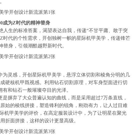
。
00成为Z时代的精神替身
绝人生的标准答案，渴望表达自我，传递“不甘平庸、敢于突
生于Z时代的个性需求，开创独树一帜的星际机甲美学，传递锋芒
神替身，引领潮酷越野新时代。
甲中为灵感，开创星际机甲美学，悬浮立体切割和棱角分明的几
形成硬核机甲既视感。利用钻石切割原理，对车身型面进行切
都拥有和钻石一般璀璨夺目的光泽。
0更是摒弃了大众普遍认知的曲线，而是采用超过7万条直线，
最原始的棱线拼接，塑造锋利的锐角，刚劲有力，让人过目难
0星际机甲美学的评价，在高定服装设计中，为了让明星在聚光
采用折面拼接，这样的设计更显高级。