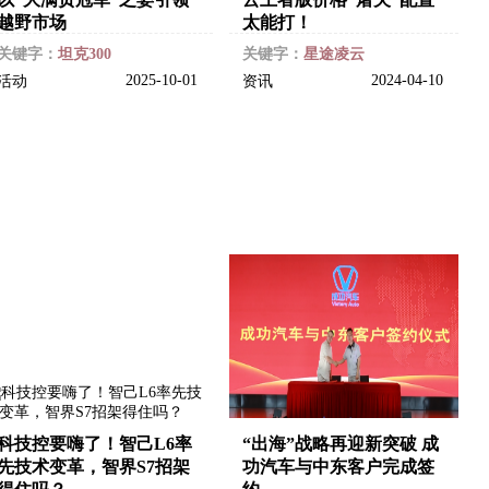
越野市场
太能打！
关键字：
坦克300
关键字：
星途凌云
2025-10-01
2024-04-10
活动
资讯
科技控要嗨了！智己L6率
“出海”战略再迎新突破 成
先技术变革，智界S7招架
功汽车与中东客户完成签