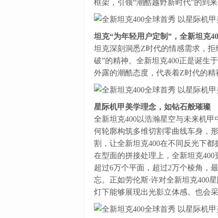
框架，引领“潮酷越野新时代”的到来
坦克“为年轻用户定制”，全新坦克4
坦克深刻洞悉Z时代的情感需求，拒
破”的精神。全新坦克400正是诞
外露的潮酷态度，代表着Z时代的精
星际机甲美学理念，如钻石般璀璨
全新坦克400以浩瀚星空与未来机
何轮廓构筑多维切割零曲线车身，
割，让全新坦克400在不同反光下
在型面的拼接处理上，全新坦克40
超过6万个平面，超过2万个棱角，
忘。正如劳伦斯·许对全新坦克40
灯下能够展现出光影立体感。也会