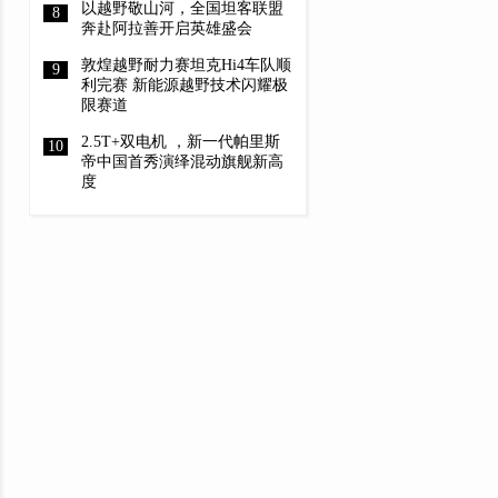
以越野敬山河，全国坦客联盟
奔赴阿拉善开启英雄盛会
敦煌越野耐力赛坦克Hi4车队顺
利完赛 新能源越野技术闪耀极
限赛道
2.5T+双电机 ，新一代帕里斯
帝中国首秀演绎混动旗舰新高
度