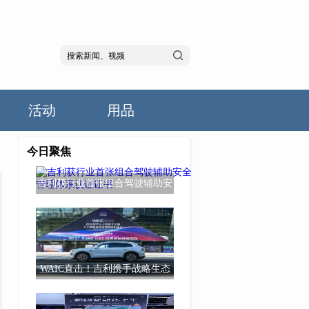
活动
用品
今日聚焦
吉利获行业首张组合驾驶辅助安
全管理体系认
WAIC直击！吉利携手战略生态
伙伴升级超级Ev