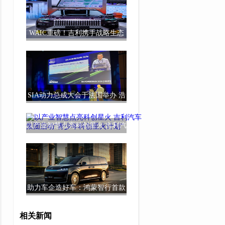
WAIC重磅！吉利携手战略生态
伙伴带来全新超
SIA动力总成大会于法国举办 浩
思动力倡导多
以产业智慧点亮科创星火 吉利汽
车集团启动“
助力车企造好车：鸿蒙智行首款
旗舰MPV智界V
相关新闻