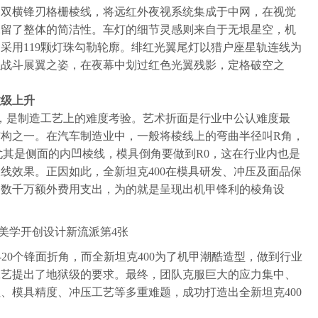
，双横锋刃格栅棱线，将远红外夜视系统集成于中网，在视觉
保留了整体的简洁性。车灯的细节灵感则来自于无垠星空，机
采用119颗灯珠勾勒轮廓。绯红光翼尾灯以猎户座星轨连线为
以战斗展翼之姿，在夜幕中划过红色光翼残影，定格破空之
数级上升
后，是制造工艺上的难度考验。艺术折面是行业中公认难度最
构之一。在汽车制造业中，一般将棱线上的弯曲半径叫R角，
尤其是侧面的内凹棱线，模具倒角要做到R0，这在行业内也是
线效果。正因如此，全新坦克400在模具研发、冲压及面品保
，数千万额外费用支出，为的就是呈现出机甲锋利的棱角设
-20个锋面折角，而全新坦克400为了机甲潮酷造型，做到行业
工艺提出了地狱级的要求。最终，团队克服巨大的应力集中、
、模具精度、冲压工艺等多重难题，成功打造出全新坦克400