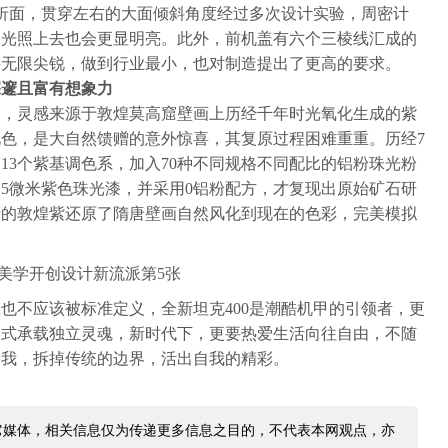
术折面，贯穿左右的大面倾斜角度经过多次设计实验，周密计
，光照上去也会更显明亮。此外，前机盖有六个三棱线汇成的
要无限尖锐，做到行业最小，也对制造提出了更高的要求。
深邃且富有想象力
力，灵感来源于敦煌莫高窟壁画上历经千年时光氧化生成的紫
色，是大自然馈赠的意外惊喜，其复原过程困难重重。历经7
13个紫基调色系，加入70种不同规格不同配比的铝粉珠光粉
5微米紫色珠光漆，并采用0铝粉配方，才复现出原始矿石研
产的敦煌紫还原了隋唐壁画自然风化到现在的色彩，完美模拟
。
也不应该被标准定义，全新坦克400是潮酷机甲的引领者，更
形式承载独立灵魂，新时代下，更要热爱生活向往自由，不随
自我，拆掉传统的边界，活出自我的精彩。
它媒体，相关信息仅为传递更多信息之目的，不代表本网观点，亦