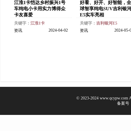
江淮1卡恺达乡村振兴1号
好看、好开、好智能，
车纯电小卡用实力博得众
球智享纯电SUV吉利银
卡友喜爱
E5实车亮相
关键字：
江淮1卡
关键字：
吉利银河E5
2024-04-02
2024-05-
资讯
资讯
© 2023-2024 www.qcypw.co
备案号