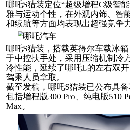
哪吒S猎装定位“超级增程C级智
雅与运动个性，在外观内饰、智
和续航等方面均表现出超强竞争
哪吒S猎装，搭载英得尔车载冰箱
于中控扶手处，采用压缩机制冷
冷性能，延续了哪吒L的左右双
驾乘人员拿取。
截至发稿，哪吒S猎装已公布具备
包括增程版300 Pro、纯电版510 P
Max。