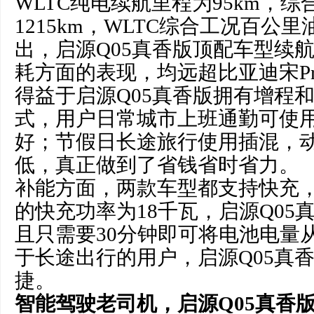
WLTC纯电续航里程为95km，
1215km，WLTC综合工况百公里
出，启源Q05真香版顶配车型续
耗方面的表现，均远超比亚迪宋Pro
得益于启源Q05真香版拥有增程
式，用户日常城市上班通勤可使
好；节假日长途旅行使用插混，
低，真正做到了省钱省时省力。
补能方面，两款车型都支持快充，比亚
的快充功率为18千瓦，启源Q05
且只需要30分钟即可将电池电量从
于长途出行的用户，启源Q05真
捷。
智能驾驶老司机，
启源
Q05
真香