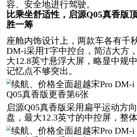
容、安全地进行驾驶。
比乘坐舒适性
，
启源
Q05
真香版
胜一筹
座舱内饰设计上，两款车各有千秋
DM-i采用T字中控台，简洁大方，
大12.8英寸悬浮大屏，略显中规
记忆点不够突出。
启源Q05真香版采用扁平运动方向盘
盘，最大12.3英寸的中控屏，整