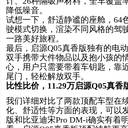
计、26种隔吸声材料，全车覆盖率
降低噪音。
试想一下，舒适静谧的座舱，64
驶模式切换，渲染不同风格的驾
一路美好旅程。
最后，启源Q05真香版独有的电
双手携带大件物品以及抱小孩的
心，用户只需要带着车钥匙，靠
尾门，轻松解放双手。
比性比价，
11.29
万
启源
Q05
真香
我们详细对比了两款顶配车型在
化、舒适性等方面的表现，可以发
版和比亚迪宋Pro DM-i确实有