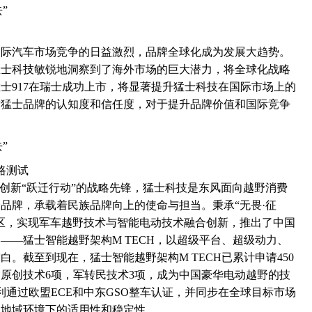
国际汽车市场竞争的日益激烈，品牌全球化成为发展大趋势。
猛士科技敏锐地洞察到了海外市场的巨大潜力，将全球化战略
士917在瑞士成功上市，将显著提升猛士科技在国际市场上的
对猛士品牌的认知度和信任度，对于提升品牌价值和国际竞争
路测试
技创新“跃迁行动”的战略先锋，猛士科技是东风面向越野消费
品牌，承载着民族品牌向上的使命与担当。秉承“无畏·征
区，实现军车越野技术与智能电动技术融合创新，推出了中国
——猛士智能越野架构M TECH，以超级平台、超级动力、
。截至到现在，猛士智能越野架构M TECH已累计申请450
，原创技术6项，军转民技术3项，成为中国豪华电动越野的技
利通过欧盟ECE和中东GSO整车认证，并同步在全球目标市场
同地域环境下的适用性和稳定性。