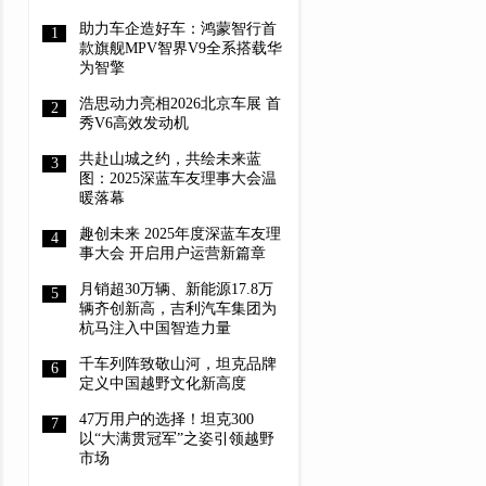
助力车企造好车：鸿蒙智行首
款旗舰MPV智界V9全系搭载华
为智擎
浩思动力亮相2026北京车展 首
秀V6高效发动机
共赴山城之约，共绘未来蓝
图：2025深蓝车友理事大会温
暖落幕
趣创未来 2025年度深蓝车友理
事大会 开启用户运营新篇章
月销超30万辆、新能源17.8万
辆齐创新高，吉利汽车集团为
杭马注入中国智造力量
千车列阵致敬山河，坦克品牌
定义中国越野文化新高度
47万用户的选择！坦克300
以“大满贯冠军”之姿引领越野
市场