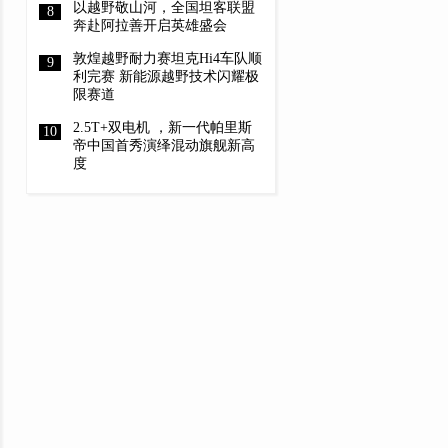
以越野敬山河，全国坦客联盟
奔赴阿拉善开启英雄盛会
敦煌越野耐力赛坦克Hi4车队顺
利完赛 新能源越野技术闪耀极
限赛道
2.5T+双电机 ，新一代帕里斯
帝中国首秀演绎混动旗舰新高
度