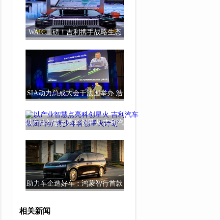
WAIC重磅！吉利携手战略生态
伙伴带来全新超
SIA动力总成大会于法国举办 浩
思动力倡导多
以产业智慧点亮科创星火 吉利汽
车集团启动“
助力车企造好车：鸿蒙智行首款
旗舰MPV智界V
相关新闻