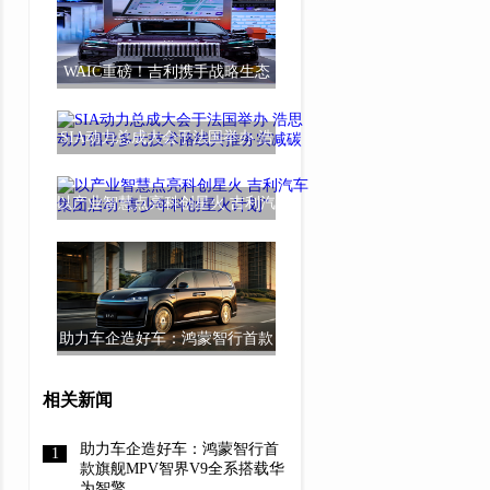
WAIC重磅！吉利携手战略生态
伙伴带来全新超
SIA动力总成大会于法国举办 浩
思动力倡导多
以产业智慧点亮科创星火 吉利汽
车集团启动“
助力车企造好车：鸿蒙智行首款
旗舰MPV智界V
相关新闻
助力车企造好车：鸿蒙智行首
款旗舰MPV智界V9全系搭载华
为智擎