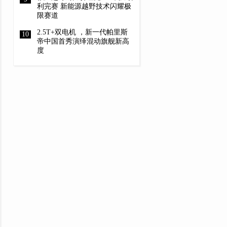
利完赛 新能源越野技术闪耀极
限赛道
2.5T+双电机 ，新一代帕里斯
帝中国首秀演绎混动旗舰新高
度