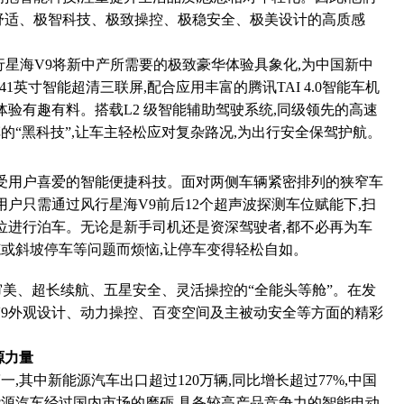
舒适、极智科技、极致操控、极稳安全、极美设计的高质感
风行星海V9将新中产所需要的极致豪华体验具象化,为中国新中
1英寸智能超清三联屏,配合应用丰富的腾讯TAI 4.0智能车机
体验有趣有料。搭载L2 级智能辅助驾驶系统,同级领先的高速
车的“黑科技”,让车主轻松应对复杂路况,为出行安全保驾护航。
深受用户喜爱的智能便捷科技。面对两侧车辆紧密排列的狭窄车
用户只需通过风行星海V9前后12个超声波探测车位赋能下,扫
车位进行泊车。无论是新手司机还是资深驾驶者,都不必再为车
或斜坡停车等问题而烦恼,让停车变得轻松自如。
审美、超长续航、五星安全、灵活操控的“全能头等舱”。在发
V9外观设计、动力操控、百变空间及主被动安全等方面的精彩
源力量
一,其中新能源汽车出口超过120万辆,同比增长超过77%,中国
源汽车经过国内市场的磨砺,具备较高产品竞争力的智能电动