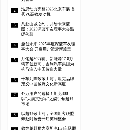
浩思动力亮相2026北京车展 首
秀V6高效发动机
共赴山城之约，共绘未来蓝
图：2025深蓝车友理事大会温
暖落幕
趣创未来 2025年度深蓝车友理
事大会 开启用户运营新篇章
月销超30万辆、新能源17.8万
辆齐创新高，吉利汽车集团为
杭马注入中国智造力量
千车列阵致敬山河，坦克品牌
定义中国越野文化新高度
47万用户的选择！坦克300
以“大满贯冠军”之姿引领越野
市场
以越野敬山河，全国坦客联盟
奔赴阿拉善开启英雄盛会
敦煌越野耐力赛坦克Hi4车队顺