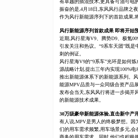
有卓越的插混技术,更具备可油可电
振奋的是,4月18日,东风风行品牌之
作为风行新能源序列下的首款成果,
风行新能源序列首款成果 即将开始
近期,风行星海V9、腾势D9、极氪0
引发关注和热议。“9系车天团”既
刺的例证。
风行星海V9的“9系车”光环是如何炼
源战略计划,提出三年内实现100%
推出新能源体系下的新能源系列。风行
能源MPV品质与一众同级合资产品
发布会当天,东风风行将进一步揭开
的新能源技术成果。
3
0
万级豪华新能源体验,直击新中产
有人说,MPV是男人的终极梦想。因
们的用车需求频繁,用车场景多元,
商务的用车需求。同时,他们也积极拥