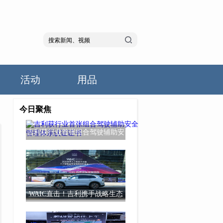
活动
用品
今日聚焦
吉利获行业首张组合驾驶辅助安
全管理体系认
WAIC直击！吉利携手战略生态
伙伴升级超级Ev