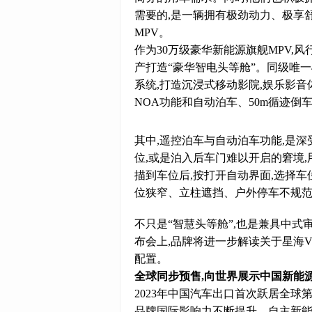
需要的,是一辆拥有极劲动力、极享
MPV。
作为30万级豪华新能源旗舰MPV,
产打造“豪华智电头等舱”。同级唯一4
系统,打造沉浸式移动影院,娱乐影音
NOA功能和自动泊车、50m循迹倒
其中,遥控泊车与自动泊车功能,是
位,或是泊入后车门难以开启的窘境,
描到车位后,按打开自动界面,选择
位狭窄、立柱遮挡、户外停车不规范
不只是“智慧头等舱”,也是兼具中式
布会上,品牌将进一步解读关于星海
配置。
全球同步预售,向世界展示中国新能
2023年中国汽车出口首次跃居全球第
品牌国际影响力不断提升。自主新能