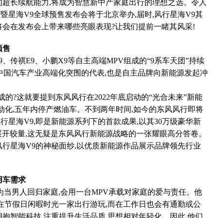
的超长续航能力,将成为智慧新中产家庭出行的理想之选。令人
夜暨星海V9全球预售发布会将于北京举办,届时,风行星海V9其
将会在发布会上带来哪些亮眼表现?让我们提前一睹其风采!
预售
09、传祺E9、小鹏X9等自主高端MPV组成的“9系车天团”持续
是中国汽车产业高端化突围的代表,也是自主品牌向新能源发起冲
成的?这就要提到东风风行在2022年底启动的“光合未来”新能
电动化,五年内停产燃油车。不到两年时间,如今的东风风行即将
星海V9,即是新能源系列下的首款成果,以其30万级豪华新
展开较量,这无疑是东风风行新能源战略的一张耀眼高分答卷。
风行星海V9的神秘面纱,以优质新能源作品展示品牌领先行业
用车需求
为当男人回归家庭,会用一台MPV承载对家庭的爱与责任。他
会在节假日闲暇时光一家出行游玩,而在工作日也会有通勤或公
抱智能科技,注重提升生活品质,思想相对年轻化。因此,他们