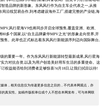
国智造品牌的新形象。东风风行作为自主车企代表之一,从推
,布局沿线贸易合作,到考虑建设海外工厂,搭建完整的产业链,海
。
PV,风行星海V9也将同步开启全球预售,覆盖亚洲、欧洲、
80多个国家,以“自主品牌豪华MPV之光”的形象走向世界,开
预售。此举也正式标志着东风风行新能源序列迈向国际舞台,
。
象升级的重要一年。作为东风风行新能源转型最新成果,风行星海
光”实力对抗合资,以及为用户创造美好用车生活的多重使命。这
订权益能否给到消费者足够惊喜?4月18日,让我们拭目以待!
它媒体，相关信息仅为传递更多信息之目的，不代表本网观点，亦
容的真实性。如稿件版权单位或个人不想在本网发布，可与本网联