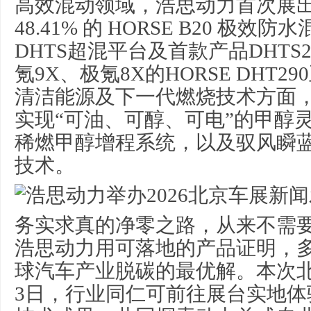
高效混动领域，浩思动力首次展
48.41% 的 HORSE B20 极效
DHTS超混平台及首款产品DHTS
氪9X、极氪8X的HORSE DHT
清洁能源及下一代燃烧技术方面
实现“可油、可醇、可电”的
甲醇
稀燃
甲醇
增程系统，以及驭风瞬
技术。
务实求真的净零之路，从来不需
浩思动力用可落地的产品证明，
球汽车产业脱碳的最优解。本次北
3日，行业同仁可前往展台实地体