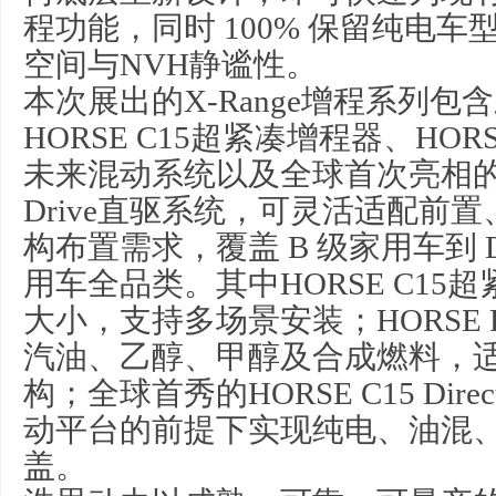
程功能，同时 100% 保留纯电
空间与NVH静谧性。
本次展出的X-Range增程系列
HORSE C15超紧凑增程器、HORSE F1
未来混动系统以及全球首次亮相的HORS
Drive直驱系统，可灵活适配前
构布置需求，覆盖 B 级家用车到 
用车全品类。其中HORSE C15
大小，支持多场景安装；HORSE F15 D
汽油、
乙醇
、
甲醇
及合成燃料，
构；全球首秀的HORSE C15 Dire
动平台的前提下实现纯电、油混
盖。