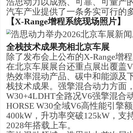
浩思动力以成熟、可靠、可量产
汽车产业提供了一条务实可行的
【X-Range增程系统现场照片】
全栈技术成果亮相北京车展
除了发布会上公布的X-Range
在北京车展展台还重点展出覆盖V
热效率混动产品、碳中和能源及
栈技术成果。强擎混合动力方面，H
W30+4LDHT全路况V6强擎混
HORSE W30全域V6高性能引擎额
400kW，升功率突破125kW，
2028年搭载上车。