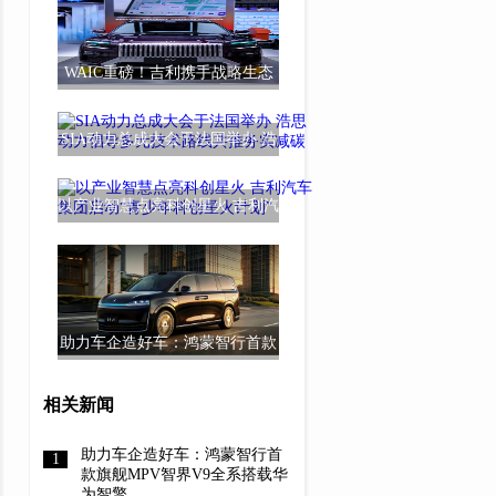
WAIC重磅！吉利携手战略生态
伙伴带来全新超
SIA动力总成大会于法国举办 浩
思动力倡导多
以产业智慧点亮科创星火 吉利汽
车集团启动“
助力车企造好车：鸿蒙智行首款
旗舰MPV智界V
相关新闻
助力车企造好车：鸿蒙智行首
款旗舰MPV智界V9全系搭载华
为智擎