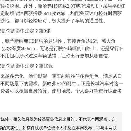
松脱困。此外，新哈弗H5搭载2.0T柴/汽发动机+采埃孚8AT
定制版柴油四驱搭载6MT变速箱，均配备双速电控分时四驱
的沙地，都可以轻松应对，极大提升了车辆的通过性。
，赋予新哈弗H5超强的通过性，其接近角达25°、离去角
m，涉水深度600mm，无论是行驶在崎岖的山路上，还是穿行在
也不用担心涉水过深车辆抛锚，让你出行更加从容自信。
越来越多元化，他们期望一辆车能够胜任多种角色，满足从日
不同场景下的需求。新哈弗H5的诞生，正是长城汽车对这一
消费者可以根据自身预算、使用场景、个人喜好等进行综合考
它媒体，相关信息仅为传递更多信息之目的，不代表本网观点，亦
容的真实性。如稿件版权单位或个人不想在本网发布，可与本网联