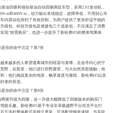
柴油四驱和领创柴油自动四驱两款车型，采用2.0T发动机，
60N·m和400N·m，动力输出表现稳定，故障率低，不用担心车
，车内震动也得到了有效控制，为用户提供了更加舒适平稳的
享升级包、科技升级包及便捷包三个选装包，不仅满足了消费
实现“按需购买”，也进一步提升了新哈弗H5的整体驾乘体
器
，越来越多的人希望逃离城市的喧嚣与束缚，去追寻内心的宁
至荒野，在那里，他们进行郊野露营，与大自然亲密接触；他
和；他们挑战复杂的地形，畅享速度与激情。新哈弗H5以其
爱好者的首选。
创两驱升级为四驱，这一升级大幅降低了四驱版本的购买门
驾驶乐趣。新哈弗H5基于专业非承载越野平台坦克平台打
与后五连杆整体桥式非独立悬架，可选配伊顿差速锁，当车轮