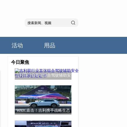
活动
用品
今日聚焦
吉利获行业首张组合驾驶辅助安
全管理体系认
WAIC直击！吉利携手战略生态
伙伴升级超级Ev