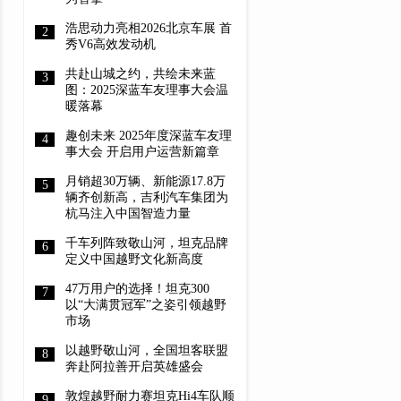
浩思动力亮相2026北京车展 首
秀V6高效发动机
共赴山城之约，共绘未来蓝
图：2025深蓝车友理事大会温
暖落幕
趣创未来 2025年度深蓝车友理
事大会 开启用户运营新篇章
月销超30万辆、新能源17.8万
辆齐创新高，吉利汽车集团为
杭马注入中国智造力量
千车列阵致敬山河，坦克品牌
定义中国越野文化新高度
47万用户的选择！坦克300
以“大满贯冠军”之姿引领越野
市场
以越野敬山河，全国坦客联盟
奔赴阿拉善开启英雄盛会
敦煌越野耐力赛坦克Hi4车队顺