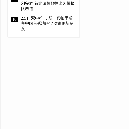
利完赛 新能源越野技术闪耀极
限赛道
2.5T+双电机 ，新一代帕里斯
帝中国首秀演绎混动旗舰新高
度