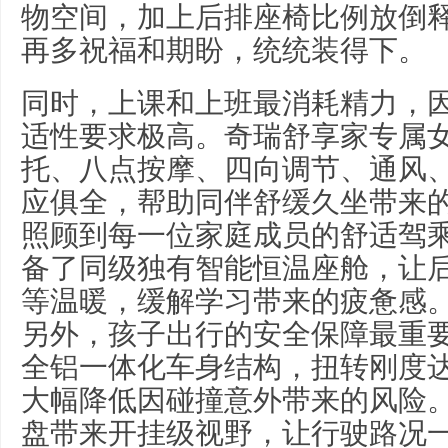
物空间，加上后排座椅比例放倒
再多祝福和期盼，统统装得下。
同时，上课和上班最消耗精力，
适性要求极高。奇瑞舒享家专属
托、八点按摩、四向调节、通风、
应俱全，帮助同伴舒缓久坐带来
照顾到每一位家庭成员的舒适驾
备了同级独有智能恒温座舱，让
等温暖，缓解学
习
带来的疲惫感
另外，孩子出行的安全保障最重
全铝一体化车身结构，扭转刚度达到3.
大幅降低因碰撞意外带来的风险。而
盘带来开挂级视野，让行驶路况