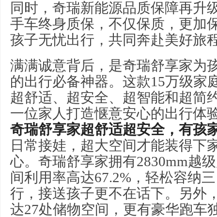
同时，奇瑞新能源品质保障再升级
手车终身质保，不仅保质，更加
孩子无忧出行，共同奔赴美好旅
满满诚意背后，是奇瑞舒享家为
的出行必备神器。这款15万级家
超舒适、超安全、超智能和超简
一位家人打造惬意安心的出行体
奇瑞舒享家超舒适超安全，有孩
日常接娃，超大空间才能装得下
心。奇瑞舒享家拥有2830mm越
间利用率高达67.2%，轻松容纳
行，接送孩子更不在话下。另外
达27处储物空间，更有豪华跑车独