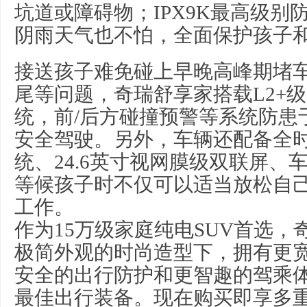
坑道或障碍物；IPX9K最高级别
阴雨天气也不怕，全面保护孩子
接送孩子难免碰上早晚高峰期堵
尾等问题，奇瑞舒享家搭载L2+
统，前/后方碰撞预警等系统防患
安全驾驶。另外，车辆还配备全
统、24.6英寸视网膜级双联屏、
等候孩子时不仅可以适当放松自
工作。
作为15万级家庭纯电SUV首选
极简外观的时尚造型下，拥有更
安全的出行防护和更智趣的驾乘
最佳出行装备。现在购买即享多