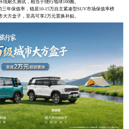
端环境耐久测试，相当于绕行地球100圈。
2%的三年保值率，稳居10-15万自主紧凑型SUV市场保值率榜
城市大方盒子，至高可享2万元置换补贴。