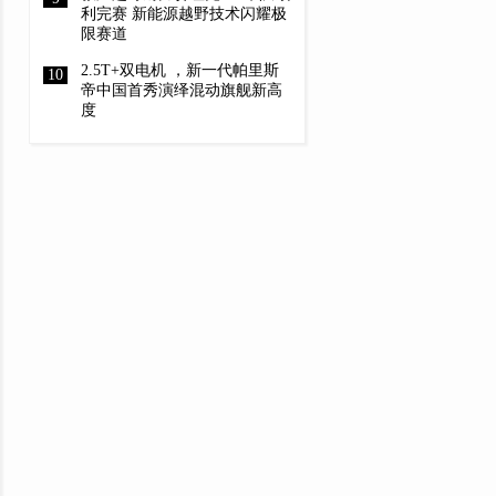
利完赛 新能源越野技术闪耀极
限赛道
2.5T+双电机 ，新一代帕里斯
帝中国首秀演绎混动旗舰新高
度