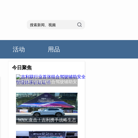
活动
用品
今日聚焦
吉利获行业首张组合驾驶辅助安
全管理体系认
WAIC直击！吉利携手战略生态
伙伴升级超级Ev