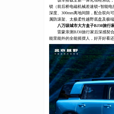
该车搭载全新一体化增程系统，采
锁（前后桥电磁机械差速锁+智能电控
深度、300mm离地间隙，配合双向
属防滚架、太极柔性越野底盘及极
八万级城市大方盒子BJ30旅
雷蒙亲测BJ30旅行家后深感
能里能外的全能摇摆人，好开好看