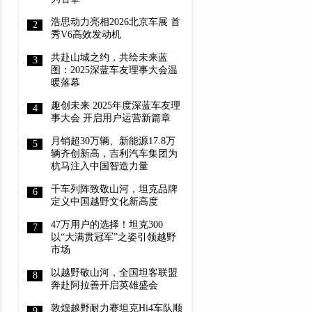
浩思动力亮相2026北京车展 首
秀V6高效发动机
共赴山城之约，共绘未来蓝
图：2025深蓝车友理事大会温
暖落幕
趣创未来 2025年度深蓝车友理
事大会 开启用户运营新篇章
月销超30万辆、新能源17.8万
辆齐创新高，吉利汽车集团为
杭马注入中国智造力量
千车列阵致敬山河，坦克品牌
定义中国越野文化新高度
47万用户的选择！坦克300
以“大满贯冠军”之姿引领越野
市场
以越野敬山河，全国坦客联盟
奔赴阿拉善开启英雄盛会
敦煌越野耐力赛坦克Hi4车队顺