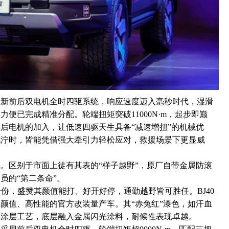
全新前后双电机全时四驱系统，响应速度迈入毫秒时代，湿滑
便已完成精准分配。轮端扭矩突破11000N·m，起步即巅
后电机的加入，让低速四驱天生具备“减速增扭”的机械优
泥泞时，皆能凭借强大牵引力轻松应对，救援场景下更显威
。区别于市面上徒有其表的“样子越野”，原厂自带金属防滚
员的“第二条命”。
身份，盛赞其颜值能打、好开好停，通勤越野皆可胜任。BJ40
颜值、高性能的官方改装量产车。其“赤兔红”漆色，如汗血
双涂层工艺，底层融入金属闪光涂料，耐候性表现卓越。