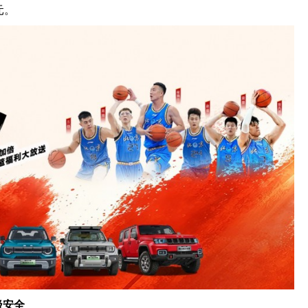
元。
极
安全