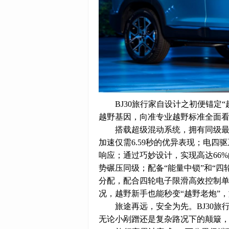
BJ30旅行家自设计之初便锚定
越野基因，向准专业越野标准全面
搭载超级混动系统，拥有同级最大
加速仅需6.59秒的优异表现；电四
响应；通过巧妙设计，实现高达66%
势碾压同级；配备“能量中锁”和“
分配，配合四轮电子限滑高效控制单
况，越野新手也能秒变“越野老炮”
旅途再远，安全为先。BJ30旅
无论小剐蹭还是复杂路况下的颠簸，都