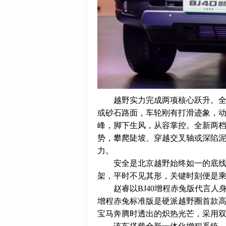
越野实力完成两项核心跃升。
或砂石路面，车轮刚有打滑迹象，动力
峰，脚下生风，从容掌控。全新两档
势，攀爬陡坡、穿越交叉轴或深陷
力。
安全是北京越野始终如一的底线
架，平时不见其形，关键时刻便是乘
赵睿以BJ40增程赤兔版代言人
增程赤兔标准版是硬派越野圈首款高
宝马奔腾时透出的炽热光芒，采用