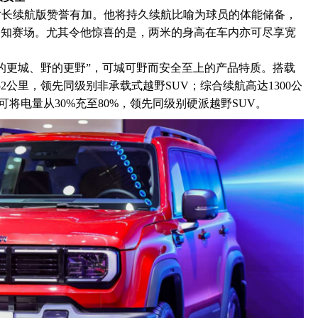
，对长续航版赞誉有加。他将持久续航比喻为球员的体能储备，
未知赛场。尤其令他惊喜的是，两米的身高在车内亦可尽享宽
城的更城、野的更野”，可城可野而安全至上的产品特质。搭载
2公里，领先同级别非承载式越野SUV；综合续航高达1300公
可将电量从30%充至80%，领先同级别硬派越野SUV。