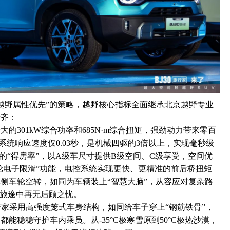
“越野属性优先”的策略，越野核心指标全面继承北京越野专业
看齐：
的301kW综合功率和685N·m综合扭矩，强劲动力带来零百
驱系统响应速度仅0.03秒，是机械四驱的3倍以上，实现毫秒级
的“得房率”，以A级车尺寸提供B级空间、C级享受，空间优
四轮电子限滑”功能，电控系统实现更快、更精准的前后桥扭矩
侧车轮空转，如同为车辆装上“智慧大脑”，从容应对复杂路
，旅途中再无后顾之忧。
行家采用高强度笼式车身结构，如同给车子穿上“钢筋铁骨”，
能稳稳守护车内乘员。从-35°C极寒雪原到50°C极热沙漠，