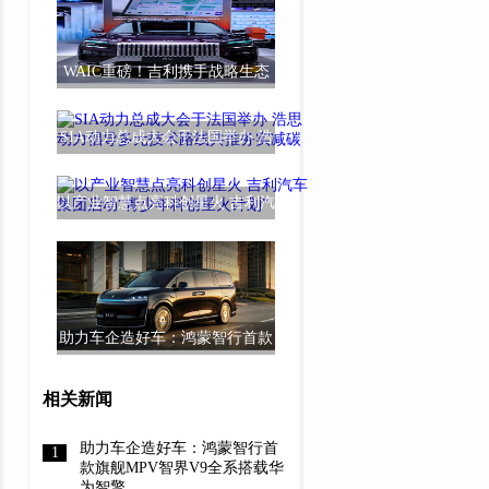
WAIC重磅！吉利携手战略生态
伙伴带来全新超
SIA动力总成大会于法国举办 浩
思动力倡导多
以产业智慧点亮科创星火 吉利汽
车集团启动“
助力车企造好车：鸿蒙智行首款
旗舰MPV智界V
相关新闻
助力车企造好车：鸿蒙智行首
款旗舰MPV智界V9全系搭载华
为智擎