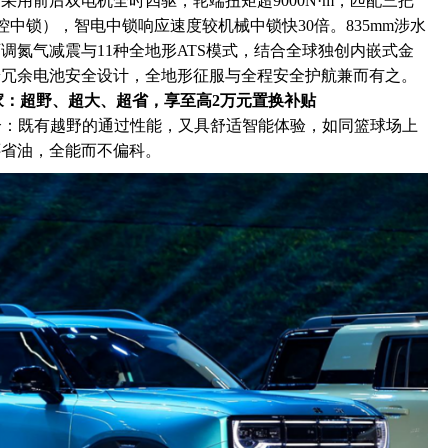
用前后双电机全时四驱，轮端扭矩超9000N·m，匹配三把
中锁），智电中锁响应速度较机械中锁快30倍。835mm涉水
可调氮气减震与11种全地形ATS模式，结合全球独创内嵌式金
端冗余电池安全设计，全地形征服与全程安全护航兼而有之。
行家：超野、超大、超省，
享至高
2万元置换补贴
契合：既有越野的通过性能，又具舒适智能体验，如同篮球场上
还省油，全能而不偏科。