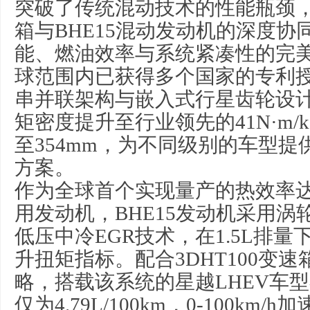
突破了传统混动技术的性能瓶颈，通
箱与BHE15混动发动机的深度协
能、燃油效率与系统紧凑性的完
球范围内已获得多个国家的专利
串并联架构与嵌入式行星齿轮设
矩密度提升至行业领先的41N·m/
至354mm，为不同级别的车型
方案。
作为全球首个实现量产的热效率达到
用发动机，BHE15发动机采用
低压中冷EGR技术，在1.5L排量下实
升扭矩指标。配合3DHT100变
略，搭载该系统的星越LHEV车型
仅为4.79L/100km，0-100km/