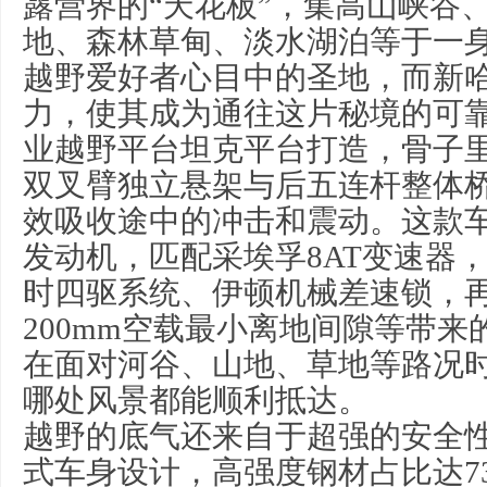
露营界的“天花板”，集高山峡谷
地、森林草甸、淡水湖泊等于一
越野爱好者心目中的圣地，而新哈
力，使其成为通往这片秘境的可
业越野平台坦克平台打造，骨子
双叉臂独立悬架与后五连杆整体
效吸收途中的冲击和震动。这款车搭
发动机，匹配采埃孚8AT变速器
时四驱系统、伊顿机械差速锁，再
200mm空载最小离地间隙等带
在面对河谷、山地、草地等路况
哪处风景都能顺利抵达。
越野的底气还来自于超强的安全性
式车身设计，高强度钢材占比达73